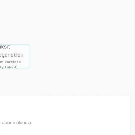
aksit
eçenekleri
m kartlara
Ay taksit.
ız abone olunuz
>