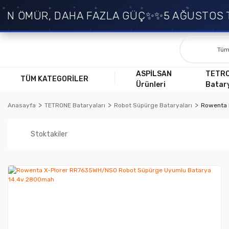
N ÖMÜR, DAHA FAZLA GÜÇ✨
✨5 AĞUSTOS TA
ASPİLSAN
TETR
TÜM KATEGORİLER
Ürünleri
Batary
Anasayfa
TETRONE Bataryaları
Robot Süpürge Bataryaları
Rowenta 
Stoktakiler