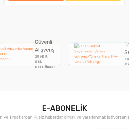
Güvenli
T
Alışveriş
S
256Bit
Tü
SSL
9 
Sertifikası
E-ABONELİK
ve fırsatlardan ilk siz haberdar olmak ve yararlanmak istiyorsan