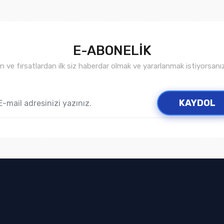
E-ABONELİK
ve fırsatlardan ilk siz haberdar olmak ve yararlanmak istiyorsan
KAYDOL