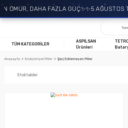
N ÖMÜR, DAHA FAZLA GÜÇ✨
✨5 AĞUSTOS TA
ASPİLSAN
TETR
TÜM KATEGORİLER
Ürünleri
Batary
Anasayfa
Endüstriyel Piller
Şarj Edilemeyen Piller
Stoktakiler