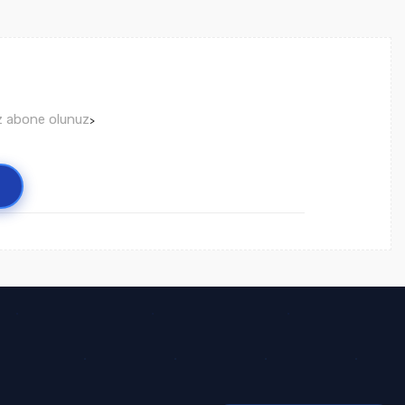
ız abone olunuz
>