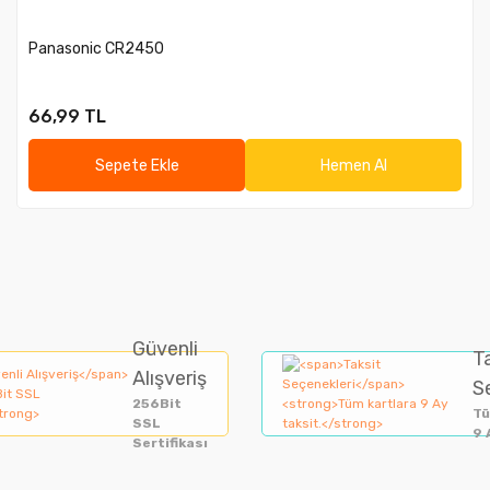
Panasonic CR2450
66,99 TL
Sepete Ekle
Hemen Al
Güvenli
T
Alışveriş
S
256Bit
Tü
SSL
9 
Sertifikası