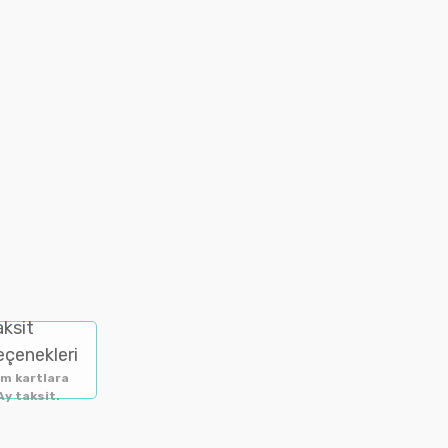
aksit
eçenekleri
m kartlara
Ay taksit.