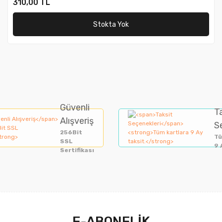
310,00 TL
Stokta Yok
Güvenli
T
Alışveriş
S
256Bit
Tü
SSL
9 
Sertifikası
E-ABONELİK