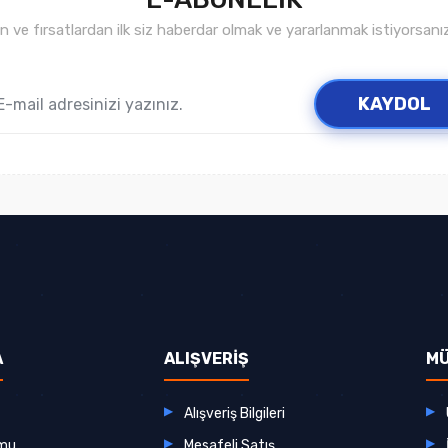
ve fırsatlardan ilk siz haberdar olmak ve yararlanmak istiyorsan
KAYDOL
A
ALIŞVERİŞ
MÜ
Alışveriş Bilgileri
rmu
Mesafeli Satış