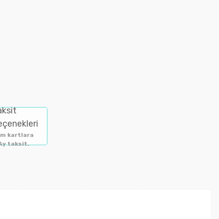
aksit
eçenekleri
m kartlara
Ay taksit.