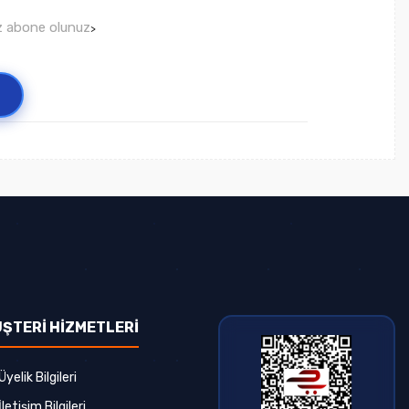
ız abone olunuz
>
ŞTERİ HİZMETLERİ
Üyelik Bilgileri
İletişim Bilgileri