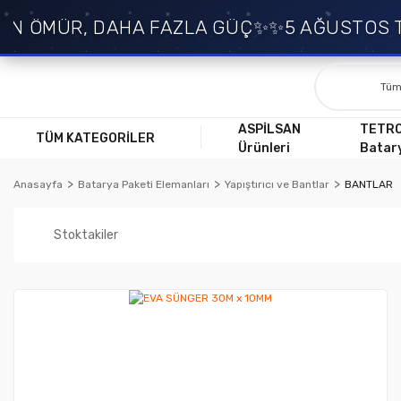
 ÖMÜR, DAHA FAZLA GÜÇ✨
✨5 AĞUSTOS TAR
ASPİLSAN
TETR
TÜM KATEGORİLER
Ürünleri
Batary
Anasayfa
Batarya Paketi Elemanları
Yapıştırıcı ve Bantlar
BANTLAR
Stoktakiler