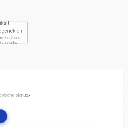
aksit
eçenekleri
m kartlara
Ay taksit.
ız abone olunuz
>