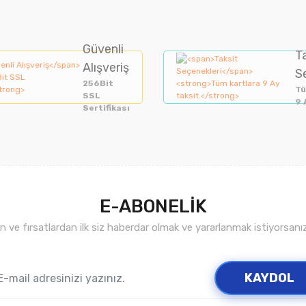
Güvenli
T
Alışveriş
S
256Bit
Tü
SSL
9 
Sertifikası
E-ABONELİK
ve fırsatlardan ilk siz haberdar olmak ve yararlanmak istiyorsan
KAYDOL