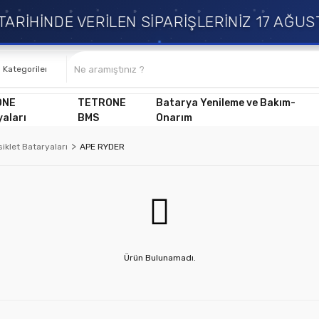
RİHİNDE VERİLEN SİPARİŞLERİNİZ 17 AĞUS
ONE
TETRONE
Batarya Yenileme ve Bakım-
aları
BMS
Onarım
isiklet Bataryaları
APE RYDER
Ürün Bulunamadı.