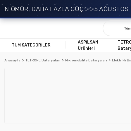
UN ÖMÜR, DAHA FAZLA GÜÇ✨
✨5 AĞUSTOS TA
ASPİLSAN
TETR
TÜM KATEGORİLER
Ürünleri
Batary
Anasayfa
TETRONE Bataryaları
Mikromobilite Bataryaları
Elektrikli B