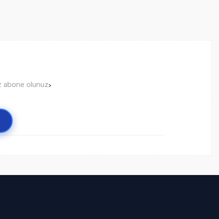
ız abone olunuz
>