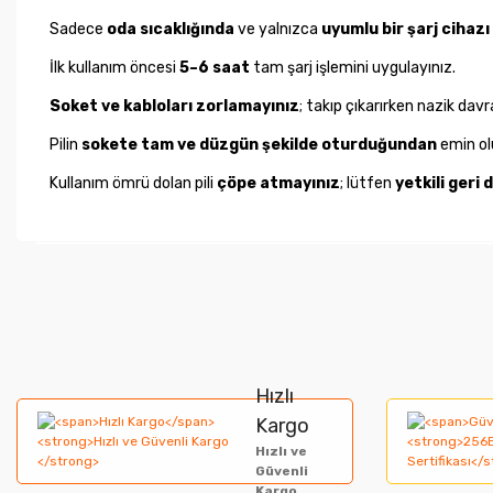
Sadece
oda sıcaklığında
ve yalnızca
uyumlu bir şarj cihazı
İlk kullanım öncesi
5–6 saat
tam şarj işlemini uygulayınız.
Soket ve kabloları zorlamayınız
; takıp çıkarırken nazik davr
Pilin
sokete tam ve düzgün şekilde oturduğundan
emin ol
Kullanım ömrü dolan pili
çöpe atmayınız
; lütfen
yetkili geri
Bu ürünün fiyat bilgisi, resim, ürün açıklamalarında ve diğer ko
Görüş ve önerileriniz için teşekkür ederiz.
Ürün resmi kalitesiz, bozuk veya görüntülenemiyor.
Hızlı
Ürün açıklamasında eksik bilgiler bulunuyor.
Kargo
Hızlı ve
Ürün bilgilerinde hatalar bulunuyor.
Güvenli
Kargo