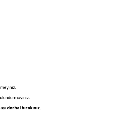
lmeyiniz.
 bulundurmayınız.
mayı
derhal bırakınız
.