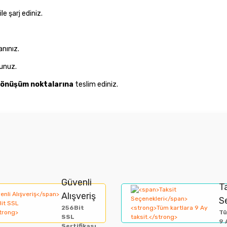
ile şarj ediniz.
anınız.
unuz.
 dönüşüm noktalarına
teslim ediniz.
nularda yetersiz gördüğünüz noktaları öneri formunu kullanarak tarafımıza i
Bu ürüne ilk yorumu siz yapın!
Güvenli
Yorum Yaz
T
Alışveriş
S
256Bit
Tü
SSL
9 
Sertifikası