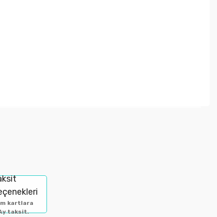
letebilirsiniz.
aksit
eçenekleri
m kartlara
Ay taksit.