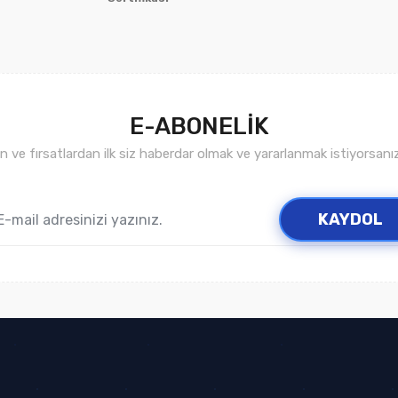
E-ABONELİK
ve fırsatlardan ilk siz haberdar olmak ve yararlanmak istiyorsan
Gönder
KAYDOL