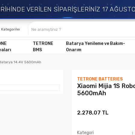
İNDE VERİLEN SİPARİŞLERİNİZ 17 AĞUSTOS 
ONE
TETRONE
Batarya Yenileme ve Bakım-
aları
BMS
Onarım
 Batarya 14.4V 5600mAh
TETRONE BATTERIES
Xiaomi Mijia 1S Ro
5600mAh
2.278,07 TL
Kategori