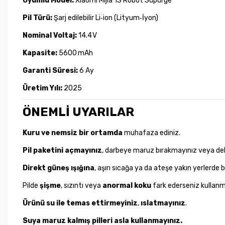
Uyumlu Model:
Xiaomi Mijia 1S Robot Süpürge
Pil Türü:
Şarj edilebilir Li‑ion (Lityum‑İyon)
Nominal Voltaj:
14.4 V
Kapasite:
5600 mAh
Garanti Süresi:
6 Ay
Üretim Yılı:
2025
ÖNEMLİ UYARILAR
Kuru ve nemsiz bir ortamda
muhafaza ediniz.
Pil paketini açmayınız
, darbeye maruz bırakmayınız veya de
Direkt güneş ışığına
, aşırı sıcağa ya da ateşe yakın yerlerde
Pilde
şişme
, sızıntı veya
anormal koku
fark ederseniz kullan
Ürünü su ile temas ettirmeyiniz
,
ıslatmayınız
.
Suya maruz kalmış pilleri asla kullanmayınız.