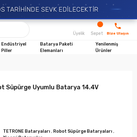
TARİHİNDE SEVK EDİLECEKTİR
Üyelik
Sepet
Bize Ulaşın
Endüstriyel
Batarya Paketi
Yenilenmiş
Piller
Elemanları
Ürünler
bot Süpürge Uyumlu Batarya 14.4V
TETRONE Bataryaları
,
Robot Süpürge Bataryaları
,