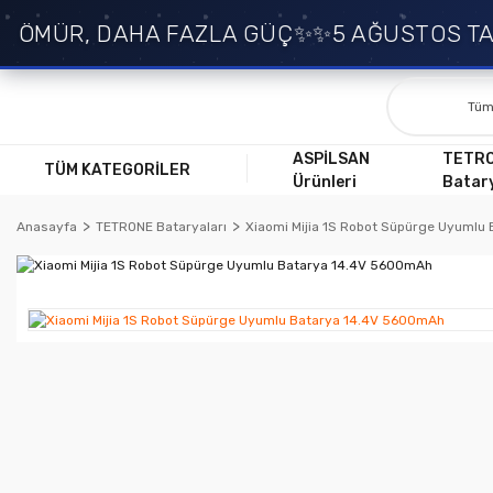
MÜR, DAHA FAZLA GÜÇ✨
✨5 AĞUSTOS TARİH
ASPİLSAN
TETR
TÜM KATEGORİLER
Ürünleri
Batary
Anasayfa
TETRONE Bataryaları
Xiaomi Mijia 1S Robot Süpürge Uyumlu