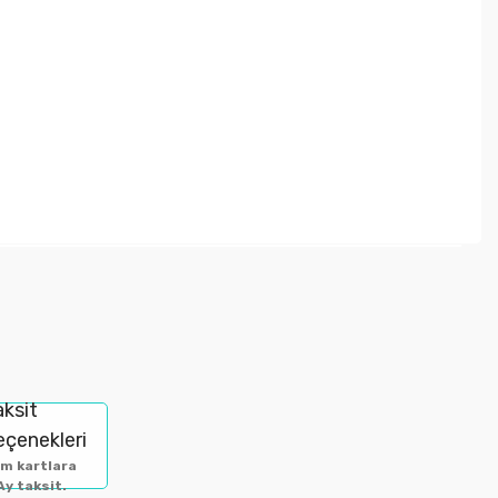
letebilirsiniz.
aksit
eçenekleri
m kartlara
Ay taksit.