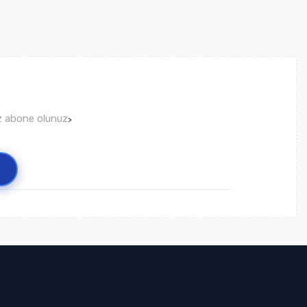
ız abone olunuz
>