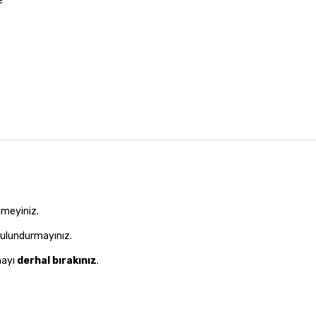
e
lmeyiniz.
 bulundurmayınız.
mayı
derhal bırakınız
.