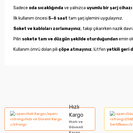
Sadece
oda sıcaklığında
ve yalnızca
uyumlu bir şarj cihazı
İlk kullanım öncesi
5–6 saat
tam şarj işlemini uygulayınız.
Soket ve kabloları zorlamayınız
; takıp çıkarırken nazik davr
Pilin
sokete tam ve düzgün şekilde oturduğundan
emin ol
Kullanım ömrü dolan pili
çöpe atmayınız
; lütfen
yetkili geri
Bu ürünün fiyat bilgisi, resim, ürün açıklamalarında ve diğer ko
Görüş ve önerileriniz için teşekkür ederiz.
Ürün resmi kalitesiz, bozuk veya görüntülenemiyor.
Hızlı
Ürün açıklamasında eksik bilgiler bulunuyor.
Kargo
Hızlı ve
Ürün bilgilerinde hatalar bulunuyor.
Güvenli
Kargo