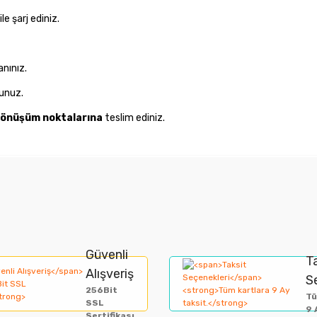
ile şarj ediniz.
anınız.
unuz.
 dönüşüm noktalarına
teslim ediniz.
nularda yetersiz gördüğünüz noktaları öneri formunu kullanarak tarafımıza i
Bu ürüne ilk yorumu siz yapın!
Güvenli
Yorum Yaz
T
Alışveriş
S
256Bit
Tü
SSL
9 
Sertifikası