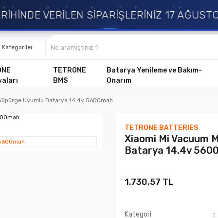
İNDE VERİLEN SİPARİŞLERİNİZ 17 AĞUSTOS 
ONE
TETRONE
Batarya Yenileme ve Bakım-
aları
BMS
Onarım
 Süpürge Uyumlu Batarya 14.4v 5600mah
TETRONE BATTERIES
Xiaomi Mi Vacuum 
Batarya 14.4v 560
1.730,57 TL
Kategori