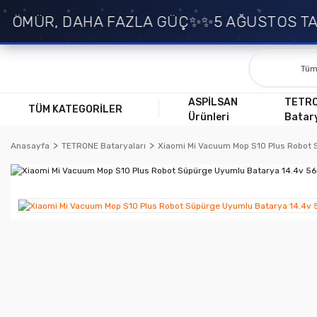
MÜR, DAHA FAZLA GÜÇ✨
✨5 AĞUSTOS TARİH
ASPİLSAN
TETR
TÜM KATEGORİLER
Ürünleri
Batary
Anasayfa
TETRONE Bataryaları
Xiaomi Mi Vacuum Mop S10 Plus Robot