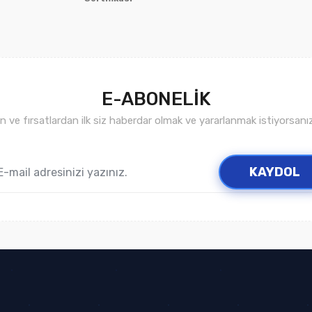
E-ABONELİK
ve fırsatlardan ilk siz haberdar olmak ve yararlanmak istiyorsan
Gönder
KAYDOL