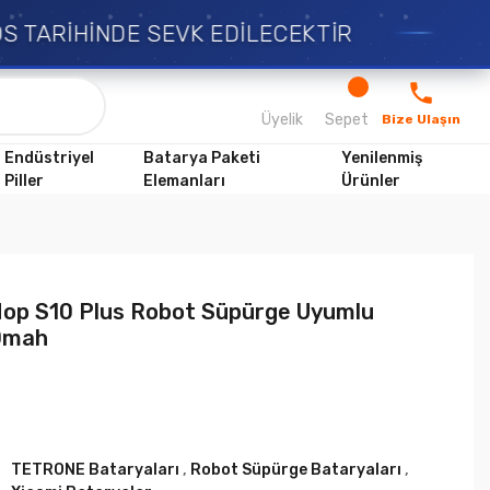
TARİHİNDE SEVK EDİLECEKTİR
Üyelik
Sepet
Bize Ulaşın
Endüstriyel
Batarya Paketi
Yenilenmiş
Piller
Elemanları
Ürünler
Mop S10 Plus Robot Süpürge Uyumlu
0mah
TETRONE Bataryaları
,
Robot Süpürge Bataryaları
,