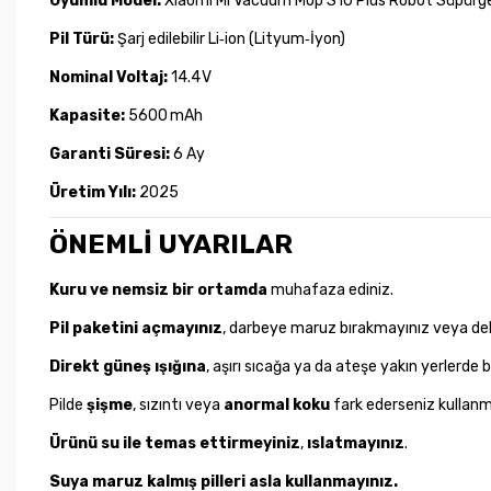
Uyumlu Model:
Xiaomi Mi Vacuum Mop S10 Plus Robot Süpürg
Pil Türü:
Şarj edilebilir Li‑ion (Lityum‑İyon)
Nominal Voltaj:
14.4 V
Kapasite:
5600 mAh
Garanti Süresi:
6 Ay
Üretim Yılı:
2025
ÖNEMLİ UYARILAR
Kuru ve nemsiz bir ortamda
muhafaza ediniz.
Pil paketini açmayınız
, darbeye maruz bırakmayınız veya de
Direkt güneş ışığına
, aşırı sıcağa ya da ateşe yakın yerlerde
Pilde
şişme
, sızıntı veya
anormal koku
fark ederseniz kullan
Ürünü su ile temas ettirmeyiniz
,
ıslatmayınız
.
Suya maruz kalmış pilleri asla kullanmayınız.