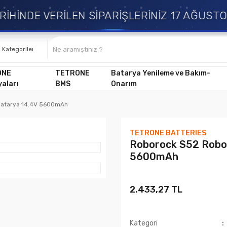
İNDE VERİLEN SİPARİŞLERİNİZ 17 AĞUSTOS 
ONE
TETRONE
Batarya Yenileme ve Bakım-
aları
BMS
Onarım
Batarya 14.4V 5600mAh
TETRONE BATTERIES
Roborock S52 Robo
5600mAh
2.433,27 TL
Kategori