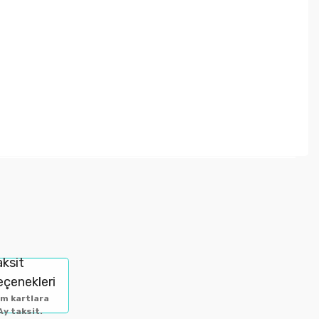
letebilirsiniz.
aksit
eçenekleri
m kartlara
Ay taksit.