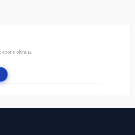
ız abone olunuz
>