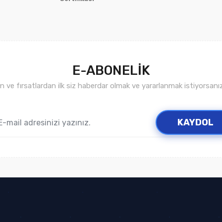
E-ABONELİK
ve fırsatlardan ilk siz haberdar olmak ve yararlanmak istiyorsan
Gönder
KAYDOL