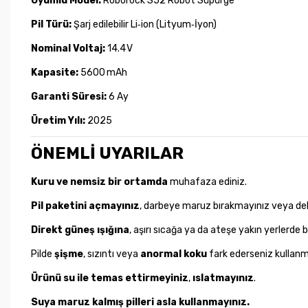
Uyumlu Model:
Roborock S52 Robot Süpürge
Pil Türü:
Şarj edilebilir Li‑ion (Lityum‑İyon)
Nominal Voltaj:
14.4 V
Kapasite:
5600 mAh
Garanti Süresi:
6 Ay
Üretim Yılı:
2025
ÖNEMLİ UYARILAR
Kuru ve nemsiz bir ortamda
muhafaza ediniz.
Pil paketini açmayınız
, darbeye maruz bırakmayınız veya de
Direkt güneş ışığına
, aşırı sıcağa ya da ateşe yakın yerlerde
Pilde
şişme
, sızıntı veya
anormal koku
fark ederseniz kullan
Ürünü su ile temas ettirmeyiniz
,
ıslatmayınız
.
Suya maruz kalmış pilleri asla kullanmayınız.