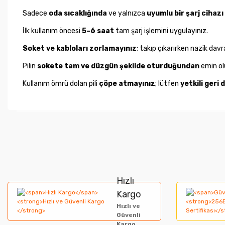
Sadece
oda sıcaklığında
ve yalnızca
uyumlu bir şarj cihazı
İlk kullanım öncesi
5–6 saat
tam şarj işlemini uygulayınız.
Soket ve kabloları zorlamayınız
; takıp çıkarırken nazik davr
Pilin
sokete tam ve düzgün şekilde oturduğundan
emin ol
Kullanım ömrü dolan pili
çöpe atmayınız
; lütfen
yetkili geri
Bu ürünün fiyat bilgisi, resim, ürün açıklamalarında ve diğer ko
Görüş ve önerileriniz için teşekkür ederiz.
Ürün resmi kalitesiz, bozuk veya görüntülenemiyor.
Hızlı
Ürün açıklamasında eksik bilgiler bulunuyor.
Kargo
Hızlı ve
Ürün bilgilerinde hatalar bulunuyor.
Güvenli
Kargo