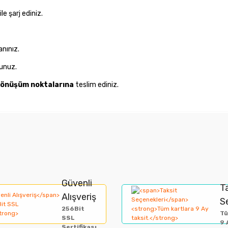
ile şarj ediniz.
anınız.
unuz.
 dönüşüm noktalarına
teslim ediniz.
nularda yetersiz gördüğünüz noktaları öneri formunu kullanarak tarafımıza i
Bu ürüne ilk yorumu siz yapın!
Güvenli
Yorum Yaz
T
Alışveriş
S
256Bit
Tü
SSL
9 
Sertifikası