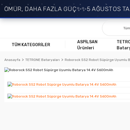
MÜR, DAHA FAZLA GÜÇ✨
✨5 AĞUSTOS TARİH
ASPİLSAN
TETR
TÜM KATEGORİLER
Ürünleri
Batary
Anasayfa
TETRONE Bataryaları
Roborock S52 Robot Süpürge Uyumlu 