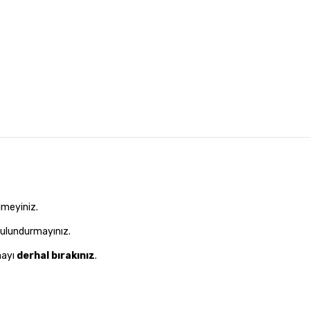
lmeyiniz.
 bulundurmayınız.
mayı
derhal bırakınız
.