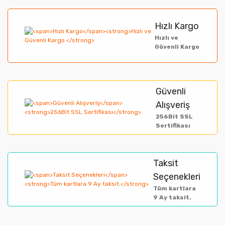
Görüş ve önerileriniz için teşekkür ederiz.
Yorum Yaz
Hızlı Kargo
Ürün resmi kalitesiz, bozuk veya görüntülenemiyor.
Hızlı ve
Güvenli Kargo
Ürün açıklamasında eksik bilgiler bulunuyor.
Ürün bilgilerinde hatalar bulunuyor.
Ürün fiyatı diğer sitelerden daha pahalı.
Güvenli
Alışveriş
Bu ürüne benzer farklı alternatifler olmalı.
256Bit SSL
Sertifikası
Taksit
Gönder
Seçenekleri
Tüm kartlara
9 Ay taksit.