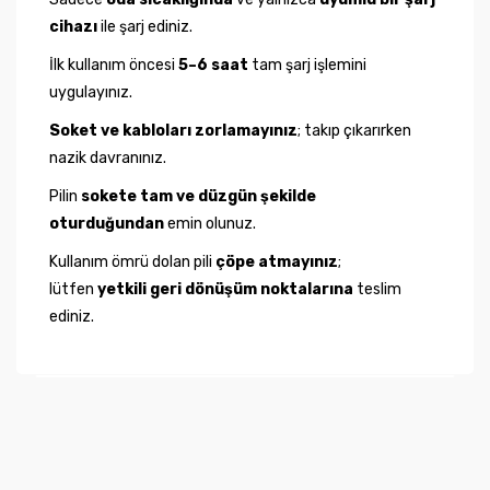
cihazı
ile şarj ediniz.
İlk kullanım öncesi
5–6 saat
tam şarj işlemini
uygulayınız.
Soket ve kabloları zorlamayınız
; takıp çıkarırken
nazik davranınız.
Pilin
sokete tam ve düzgün şekilde
oturduğundan
emin olunuz.
Kullanım ömrü dolan pili
çöpe atmayınız
;
lütfen
yetkili geri dönüşüm noktalarına
teslim
ediniz.
Bu ürünün fiyat bilgisi, resim, ürün açıklamalarında ve
diğer konularda yetersiz gördüğünüz noktaları öneri
Bu ürüne ilk yorumu siz yapın!
formunu kullanarak tarafımıza iletebilirsiniz.