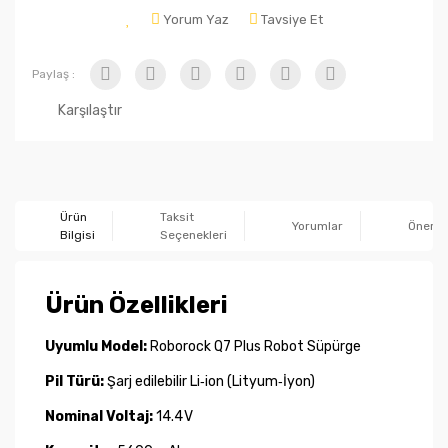
Yorum Yaz
Tavsiye Et
Paylaş :
Karşılaştır
Ürün
Taksit
Yorumlar
Önerile
Bilgisi
Seçenekleri
Ürün Özellikleri
Uyumlu Model:
Roborock Q7 Plus Robot Süpürge
Pil Türü:
Şarj edilebilir Li‑ion (Lityum‑İyon)
Nominal Voltaj:
14.4 V