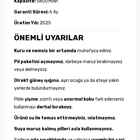
Kapasite:
5600 mAh
Garanti Süresi:
6 Ay
Üretim Yılı:
2025
ÖNEMLİ UYARILAR
Kuru ve nemsiz bir ortamda
muhafaza ediniz.
Pil paketini açmayınız
, darbeye maruz bırakmayınız
veya delmeyiniz.
Direkt güneş ışığına
, aşırı sıcağa ya da ateşe yakın
yerlerde bulundurmayınız.
Pilde
şişme
, sızıntı veya
anormal koku
fark ederseniz
kullanmayı
derhal bırakınız
.
Ürünü su ile temas ettirmeyiniz
,
ıslatmayınız
.
Suya maruz kalmış pilleri asla kullanmayınız.
Sadece
oda sıcaklığında
ve yalnızca
uyumlu bir şarj