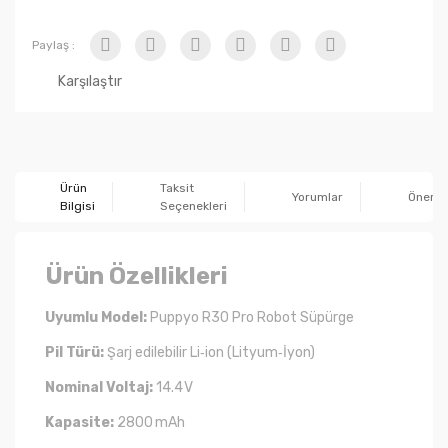
Paylaş :
Karşılaştır
Ürün
Taksit
Yorumlar
Önerile
Bilgisi
Seçenekleri
Ürün Özellikleri
Uyumlu Model:
Puppyo R30 Pro Robot Süpürge
Pil Türü:
Şarj edilebilir Li‑ion (Lityum‑İyon)
Nominal Voltaj:
14.4 V
Kapasite:
2800 mAh