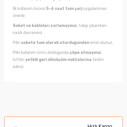
İlk kullanım öncesi
5–6 saat tam şarj
uygulanması
önerilir.
Soket ve kabloları zorlamayınız
; takıp çıkarırken
nazik davranınız.
Pilin
sokete tam olarak oturduğundan
emin olunuz.
Pilin kullanım ömrü dolduğunda
çöpe atmayınız
;
lütfen
yetkili geri dönüşüm noktalarına
teslim
ediniz.
Bu ürünün fiyat bilgisi, resim, ürün açıklamalarında ve
diğer konularda yetersiz gördüğünüz noktaları öneri
Bu ürüne ilk yorumu siz yapın!
formunu kullanarak tarafımıza iletebilirsiniz.
Görüş ve önerileriniz için teşekkür ederiz.
Yorum Yaz
Hızlı Kargo