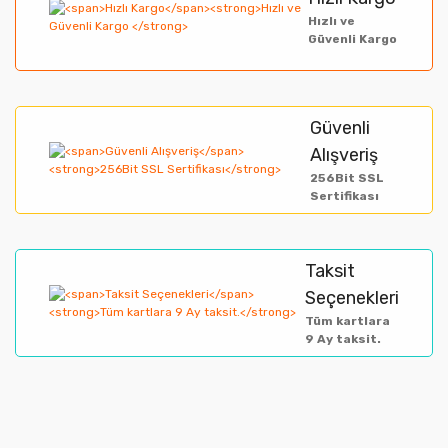
Ürün resmi kalitesiz, bozuk veya görüntülenemiyor.
Hızlı ve
Güvenli Kargo
Ürün açıklamasında eksik bilgiler bulunuyor.
Ürün bilgilerinde hatalar bulunuyor.
Ürün fiyatı diğer sitelerden daha pahalı.
Güvenli
Alışveriş
Bu ürüne benzer farklı alternatifler olmalı.
256Bit SSL
Sertifikası
Taksit
Gönder
Seçenekleri
Tüm kartlara
9 Ay taksit.