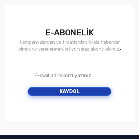
E-ABONELİK
Kampanyalardan ve fırsatlardan ilk siz haberdar
olmak ve yararlanmak istiyorsanız abone olunuz
>
KAYDOL