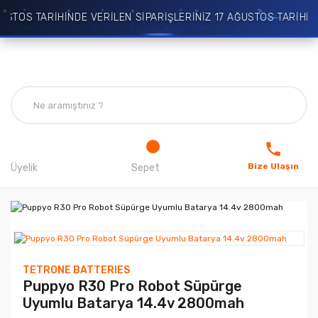
TOS TARİHİNDE VERİLEN SİPARİŞLERİNİZ 17 AĞUSTOS TARİHİND
Bize Ulaşın
Üyelik
Sepet
TETRONE BATTERIES
Puppyo R30 Pro Robot Süpürge
Uyumlu Batarya 14.4v 2800mah