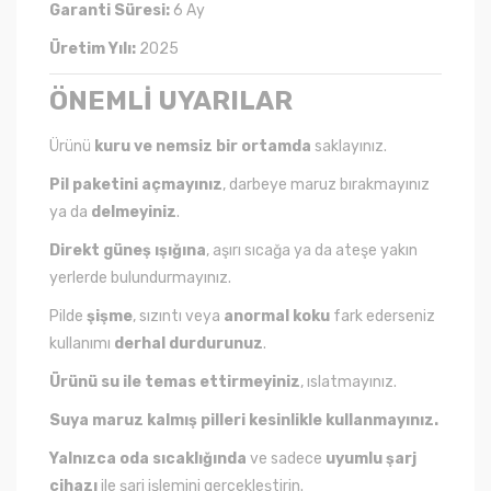
Garanti Süresi:
6 Ay
Üretim Yılı:
2025
ÖNEMLİ UYARILAR
Ürünü
kuru ve nemsiz bir ortamda
saklayınız.
Pil paketini açmayınız
, darbeye maruz bırakmayınız
ya da
delmeyiniz
.
Direkt güneş ışığına
, aşırı sıcağa ya da ateşe yakın
yerlerde bulundurmayınız.
Pilde
şişme
, sızıntı veya
anormal koku
fark ederseniz
kullanımı
derhal durdurunuz
.
Ürünü su ile temas ettirmeyiniz
, ıslatmayınız.
Suya maruz kalmış pilleri kesinlikle kullanmayınız.
Yalnızca oda sıcaklığında
ve sadece
uyumlu şarj
cihazı
ile şarj işlemini gerçekleştirin.