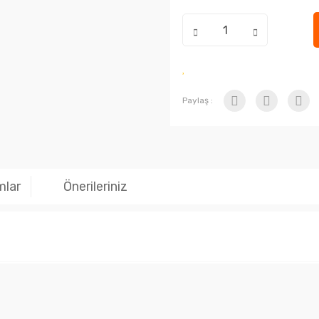
Paylaş :
mlar
Önerileriniz
nularda yetersiz gördüğünüz noktaları öneri formunu kullanarak tarafımıza i
Bu ürüne ilk yorumu siz yapın!