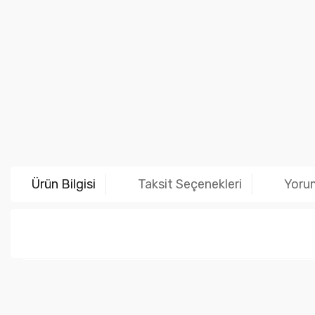
Ürün Bilgisi
Taksit Seçenekleri
Yoru
Bu ürünün fiyat bilgisi, resim, ürün açıklamalarında ve diğer ko
Görüş ve önerileriniz için teşekkür ederiz.