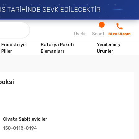
S TARİHİNDE SEVK EDİLECEKTİR
Üyelik
Sepet
Bize Ulaşın
Endüstriyel
Batarya Paketi
Yenilenmiş
Piller
Elemanları
Ürünler
oksi
Civata Sabitleyiciler
150-0118-0194