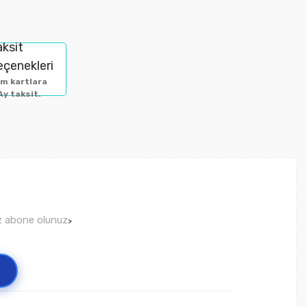
aksit
eçenekleri
m kartlara
Ay taksit.
ız abone olunuz
>