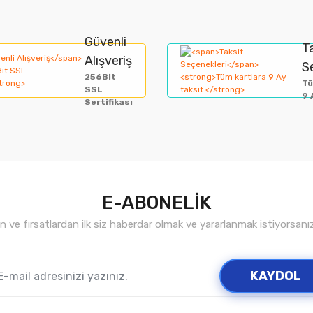
Güvenli
Yorum Yaz
T
Alışveriş
S
256Bit
Tü
SSL
9 
Sertifikası
E-ABONELİK
ve fırsatlardan ilk siz haberdar olmak ve yararlanmak istiyorsan
Gönder
KAYDOL