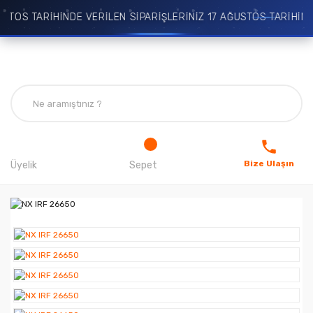
OS TARİHİNDE VERİLEN SİPARİŞLERİNİZ 17 AĞUSTOS TARİHİNDE
Bize Ulaşın
Üyelik
Sepet