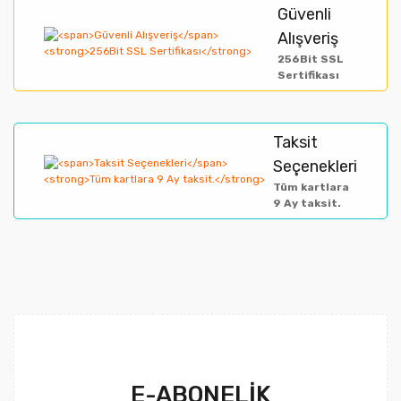
Ürün fiyatı diğer sitelerden daha pahalı.
Güvenli
Alışveriş
Bu ürüne benzer farklı alternatifler olmalı.
256Bit SSL
Sertifikası
Taksit
Gönder
Seçenekleri
Tüm kartlara
9 Ay taksit.
E-ABONELİK