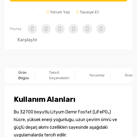
Yorum Yaz
Tavsiye Et
Paylaş :
Karşılaştır
Ürün
Taksit
Yorumlar
Önerile
Bilgisi
Seçenekleri
Kullanım Alanları
Bu 32700 boyutlu Lityum Demir Fosfat (LiFePO₄)
hücre, yüksek enerji yoğunluğu, uzun çevrim ömrü ve
güçlü deşarj akımı özellikleri sayesinde aşağıdaki
uygulamalarda tercih edilir: