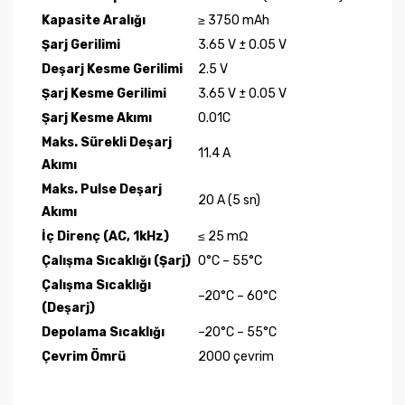
Kapasite Aralığı
≥ 3750 mAh
Şarj Gerilimi
3.65 V ± 0.05 V
Deşarj Kesme Gerilimi
2.5 V
Şarj Kesme Gerilimi
3.65 V ± 0.05 V
Şarj Kesme Akımı
0.01C
Maks. Sürekli Deşarj
11.4 A
Akımı
Maks. Pulse Deşarj
20 A (5 sn)
Akımı
İç Direnç (AC, 1kHz)
≤ 25 mΩ
Çalışma Sıcaklığı (Şarj)
0°C – 55°C
Çalışma Sıcaklığı
–20°C – 60°C
(Deşarj)
Depolama Sıcaklığı
–20°C – 55°C
Çevrim Ömrü
2000 çevrim