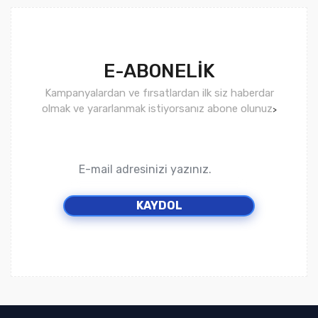
E-ABONELİK
Kampanyalardan ve fırsatlardan ilk siz haberdar
olmak ve yararlanmak istiyorsanız abone olunuz
>
KAYDOL