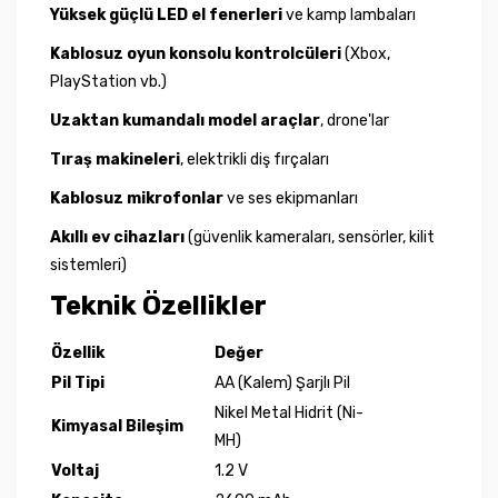
Yüksek güçlü LED el fenerleri
ve kamp lambaları
Kablosuz oyun konsolu kontrolcüleri
(Xbox,
PlayStation vb.)
Uzaktan kumandalı model araçlar
, drone'lar
Tıraş makineleri
, elektrikli diş fırçaları
Kablosuz mikrofonlar
ve ses ekipmanları
Akıllı ev cihazları
(güvenlik kameraları, sensörler, kilit
sistemleri)
Teknik Özellikler
Özellik
Değer
Pil Tipi
AA (Kalem) Şarjlı Pil
Nikel Metal Hidrit (Ni-
Kimyasal Bileşim
MH)
Voltaj
1.2 V