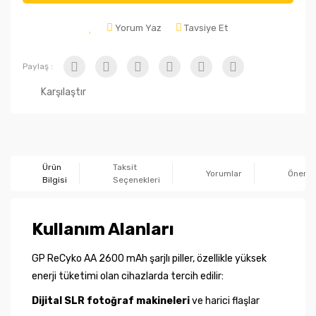
Yorum Yaz
Tavsiye Et
Paylaş :
Karşılaştır
Ürün
Taksit
Yorumlar
Önerile
Bilgisi
Seçenekleri
Kullanım Alanları
GP ReCyko AA 2600 mAh şarjlı piller, özellikle yüksek
enerji tüketimi olan cihazlarda tercih edilir:
Dijital SLR fotoğraf makineleri
ve harici flaşlar