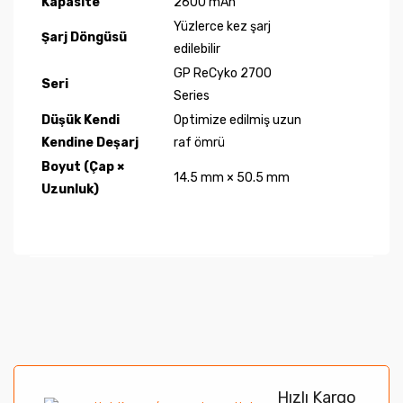
Kapasite
2600 mAh
Yüzlerce kez şarj
Şarj Döngüsü
edilebilir
GP ReCyko 2700
Seri
Series
Düşük Kendi
Optimize edilmiş uzun
Kendine Deşarj
raf ömrü
Boyut (Çap ×
14.5 mm × 50.5 mm
Uzunluk)
Bu ürünün fiyat bilgisi, resim, ürün açıklamalarında ve
diğer konularda yetersiz gördüğünüz noktaları öneri
Bu ürüne ilk yorumu siz yapın!
formunu kullanarak tarafımıza iletebilirsiniz.
Görüş ve önerileriniz için teşekkür ederiz.
Yorum Yaz
Hızlı Kargo