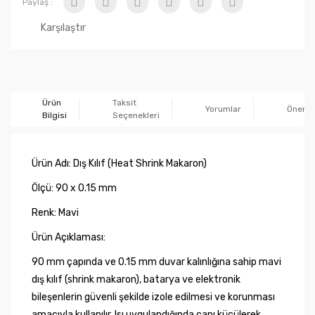
Paylaş :
Karşılaştır
Ürün
Taksit
Yorumlar
Önerile
Bilgisi
Seçenekleri
Ürün Adı: Dış Kılıf (Heat Shrink Makaron)
Ölçü: 90 x 0.15 mm
Renk: Mavi
Ürün Açıklaması:
90 mm çapında ve 0.15 mm duvar kalınlığına sahip mavi
dış kılıf (shrink makaron), batarya ve elektronik
bileşenlerin güvenli şekilde izole edilmesi ve korunması
amacıyla kullanılır. Isı uygulandığında çapı küçülerek