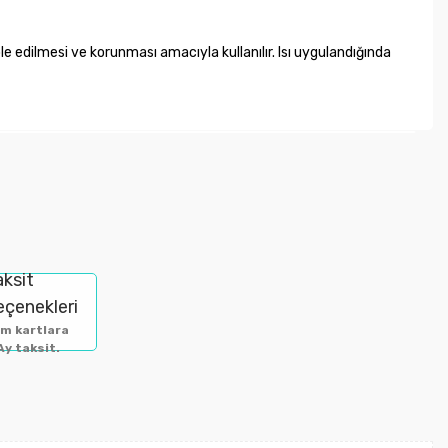
e edilmesi ve korunması amacıyla kullanılır. Isı uygulandığında
letebilirsiniz.
aksit
eçenekleri
m kartlara
Ay taksit.