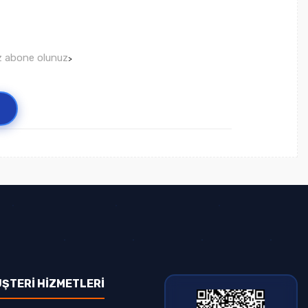
ız abone olunuz
>
ŞTERİ HİZMETLERİ