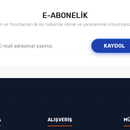
E-ABONELİK
ve fırsatlardan ilk siz haberdar olmak ve yararlanmak istiyorsan
Gönder
KAYDOL
A
ALIŞVERİŞ
MÜ