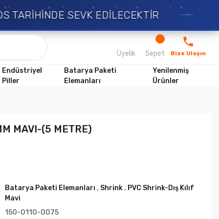
S TARİHİNDE SEVK EDİLECEKTİR
Üyelik
Sepet
Bize Ulaşın
Endüstriyel
Batarya Paketi
Yenilenmiş
Piller
Elemanları
Ürünler
 MM MAVI-(5 METRE)
Batarya Paketi Elemanları
,
Shrink
,
PVC Shrink-Dış Kılıf
Mavi
150-0110-0075