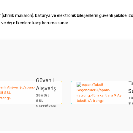
(shrink makaron), batarya ve elektronik bileşenlerin güvenli şekilde izol
r ve dış etkenlere karşı koruma sunar.
nularda yetersiz gördüğünüz noktaları öneri formunu kullanarak tarafımıza i
Bu ürüne ilk yorumu siz yapın!
Güvenli
Yorum Yaz
T
Alışveriş
S
256Bit
Tü
SSL
9 
Sertifikası