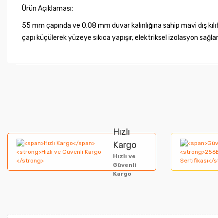
Ürün Açıklaması:
55 mm çapında ve 0.08 mm duvar kalınlığına sahip mavi dış kılıf 
çapı küçülerek yüzeye sıkıca yapışır, elektriksel izolasyon sağla
Bu ürünün fiyat bilgisi, resim, ürün açıklamalarında ve diğer ko
Görüş ve önerileriniz için teşekkür ederiz.
Ürün resmi kalitesiz, bozuk veya görüntülenemiyor.
Hızlı
Ürün açıklamasında eksik bilgiler bulunuyor.
Kargo
Hızlı ve
Ürün bilgilerinde hatalar bulunuyor.
Güvenli
Kargo
Ürün fiyatı diğer sitelerden daha pahalı.
Bu ürüne benzer farklı alternatifler olmalı.