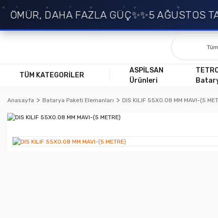
 ÖMÜR, DAHA FAZLA GÜÇ✨
✨5 AĞUSTOS TAR
ASPİLSAN
TETR
TÜM KATEGORİLER
Ürünleri
Batary
Anasayfa
Batarya Paketi Elemanları
DIS KILIF 55X0.08 MM MAVI-(5 ME