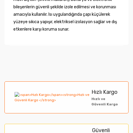
bileşenlerin güvenli şekilde izole edilmesi ve korunması
amacıyla kullanılır. Isı uygulandığında çapı küçülerek
yüzeye sıkıca yapışır, elektriksel izolasyon sağlar ve dış
etkenlere karşı koruma sunar.
Bu ürünün fiyat bilgisi, resim, ürün açıklamalarında ve
diğer konularda yetersiz gördüğünüz noktaları öneri
Bu ürüne ilk yorumu siz yapın!
formunu kullanarak tarafımıza iletebilirsiniz.
Görüş ve önerileriniz için teşekkür ederiz.
Yorum Yaz
Hızlı Kargo
Ürün resmi kalitesiz, bozuk veya görüntülenemiyor.
Hızlı ve
Güvenli Kargo
Ürün açıklamasında eksik bilgiler bulunuyor.
Ürün bilgilerinde hatalar bulunuyor.
Ürün fiyatı diğer sitelerden daha pahalı.
Güvenli