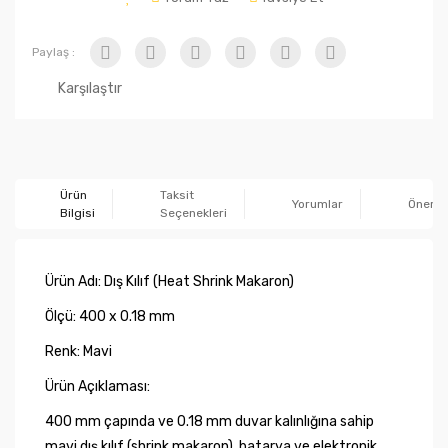
Paylaş :
Karşılaştır
Ürün
Taksit
Yorumlar
Önerile
Bilgisi
Seçenekleri
Ürün Adı: Dış Kılıf (Heat Shrink Makaron)
Ölçü: 400 x 0.18 mm
Renk: Mavi
Ürün Açıklaması:
400 mm çapında ve 0.18 mm duvar kalınlığına sahip
mavi dış kılıf (shrink makaron), batarya ve elektronik