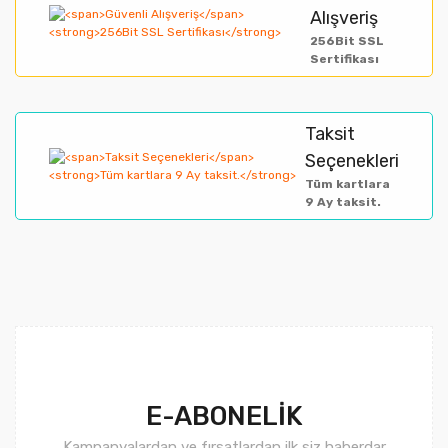
Alışveriş
Bu ürüne benzer farklı alternatifler olmalı.
256Bit SSL
Sertifikası
Taksit
Gönder
Seçenekleri
Tüm kartlara
9 Ay taksit.
E-ABONELİK
Kampanyalardan ve fırsatlardan ilk siz haberdar