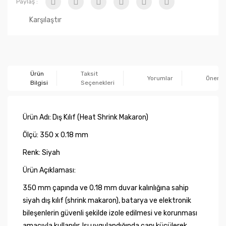
Paylaş :
Karşılaştır
Ürün
Taksit
Yorumlar
Önerile
Bilgisi
Seçenekleri
Ürün Adı: Dış Kılıf (Heat Shrink Makaron)
Ölçü: 350 x 0.18 mm
Renk: Siyah
Ürün Açıklaması:
350 mm çapında ve 0.18 mm duvar kalınlığına sahip
siyah dış kılıf (shrink makaron), batarya ve elektronik
bileşenlerin güvenli şekilde izole edilmesi ve korunması
amacıyla kullanılır. Isı uygulandığında çapı küçülerek