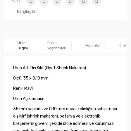
Paylaş :
Karşılaştır
Ürün
Taksit
Yorumlar
Önerile
Bilgisi
Seçenekleri
Ürün Adı: Dış Kılıf (Heat Shrink Makaron)
Ölçü: 35 x 0.10 mm
Renk: Mavi
Ürün Açıklaması:
35 mm çapında ve 0.10 mm duvar kalınlığına sahip mavi
dış kılıf (shrink makaron), batarya ve elektronik
bileşenlerin güvenli şekilde izole edilmesi ve korunması
amacıyla kullanılır. Isı uygulandığında çapı küçülerek