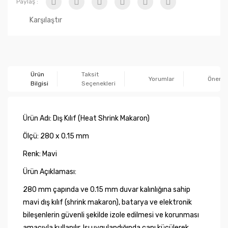
Paylaş :
Karşılaştır
Ürün
Taksit
Yorumlar
Önerile
Bilgisi
Seçenekleri
Ürün Adı: Dış Kılıf (Heat Shrink Makaron)
Ölçü: 280 x 0.15 mm
Renk: Mavi
Ürün Açıklaması:
280 mm çapında ve 0.15 mm duvar kalınlığına sahip
mavi dış kılıf (shrink makaron), batarya ve elektronik
bileşenlerin güvenli şekilde izole edilmesi ve korunması
amacıyla kullanılır. Isı uygulandığında çapı küçülerek