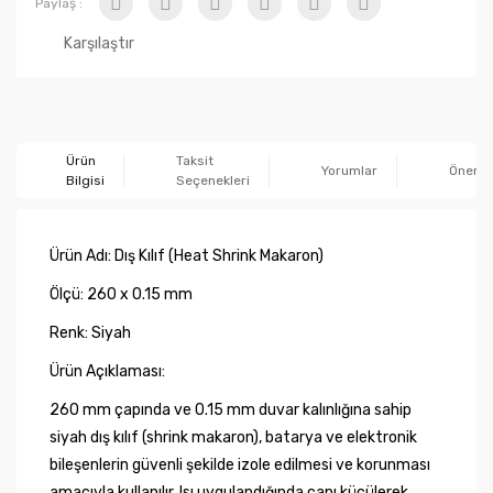
Paylaş :
Karşılaştır
Ürün
Taksit
Yorumlar
Önerile
Bilgisi
Seçenekleri
Ürün Adı: Dış Kılıf (Heat Shrink Makaron)
Ölçü: 260 x 0.15 mm
Renk: Siyah
Ürün Açıklaması:
260 mm çapında ve 0.15 mm duvar kalınlığına sahip
siyah dış kılıf (shrink makaron), batarya ve elektronik
bileşenlerin güvenli şekilde izole edilmesi ve korunması
amacıyla kullanılır. Isı uygulandığında çapı küçülerek