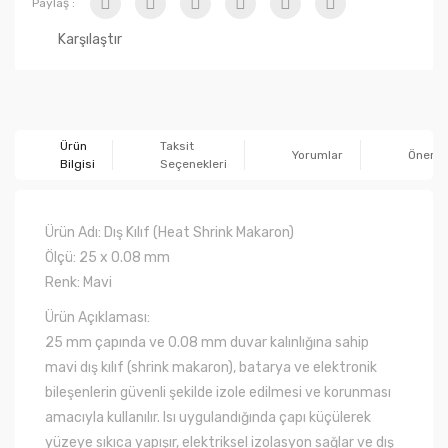
Paylaş :
Karşılaştır
Ürün
Taksit
Yorumlar
Önerile
Bilgisi
Seçenekleri
Ürün Adı: Dış Kılıf (Heat Shrink Makaron)
Ölçü: 25 x 0.08 mm
Renk: Mavi
Ürün Açıklaması:
25 mm çapında ve 0.08 mm duvar kalınlığına sahip
mavi dış kılıf (shrink makaron), batarya ve elektronik
bileşenlerin güvenli şekilde izole edilmesi ve korunması
amacıyla kullanılır. Isı uygulandığında çapı küçülerek
yüzeye sıkıca yapışır, elektriksel izolasyon sağlar ve dış