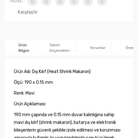
Paylaş :
Karşılaştır
Ürün
Taksit
Yorumlar
Önerile
Bilgisi
Seçenekleri
Ürün Adı: Dış Kılıf (Heat Shrink Makaron)
Ölçü: 190 x 0.15 mm
Renk: Mavi
Ürün Açıklaması:
190 mm çapında ve 0.15 mm duvar kalınlığına sahip
mavi dış kılıf (shrink makaron), batarya ve elektronik
bileşenlerin güvenli şekilde izole edilmesi ve korunması
amacıyla kullanılır. Isı uygulandığında çapı küçülerek