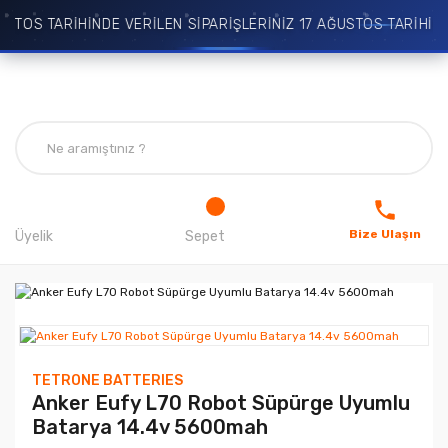
TOS TARİHİNDE VERİLEN SİPARİŞLERİNİZ 17 AĞUSTOS TARİHİNDE
Bize Ulaşın
Üyelik
Sepet
TETRONE BATTERIES
Anker Eufy L70 Robot Süpürge Uyumlu
Batarya 14.4v 5600mah