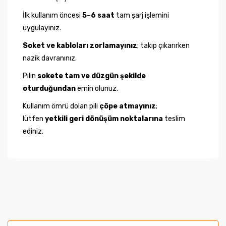
İlk kullanım öncesi
5–6 saat
tam şarj işlemini
uygulayınız.
Soket ve kabloları zorlamayınız
; takıp çıkarırken
nazik davranınız.
Pilin
sokete tam ve düzgün şekilde
oturduğundan
emin olunuz.
Kullanım ömrü dolan pili
çöpe atmayınız
;
lütfen
yetkili geri dönüşüm noktalarına
teslim
ediniz.
Bu ürünün fiyat bilgisi, resim, ürün açıklamalarında ve
diğer konularda yetersiz gördüğünüz noktaları öneri
Bu ürüne ilk yorumu siz yapın!
formunu kullanarak tarafımıza iletebilirsiniz.
Görüş ve önerileriniz için teşekkür ederiz.