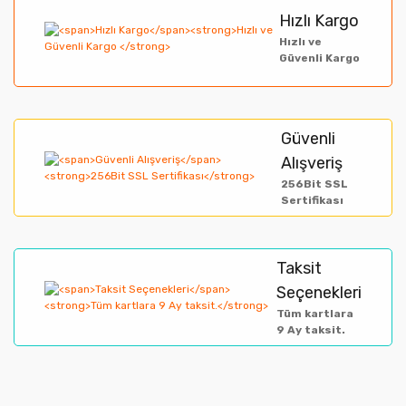
Yorum Yaz
Hızlı Kargo
Ürün resmi kalitesiz, bozuk veya görüntülenemiyor.
Hızlı ve
Güvenli Kargo
Ürün açıklamasında eksik bilgiler bulunuyor.
Ürün bilgilerinde hatalar bulunuyor.
Ürün fiyatı diğer sitelerden daha pahalı.
Güvenli
Alışveriş
Bu ürüne benzer farklı alternatifler olmalı.
256Bit SSL
Sertifikası
Taksit
Gönder
Seçenekleri
Tüm kartlara
9 Ay taksit.