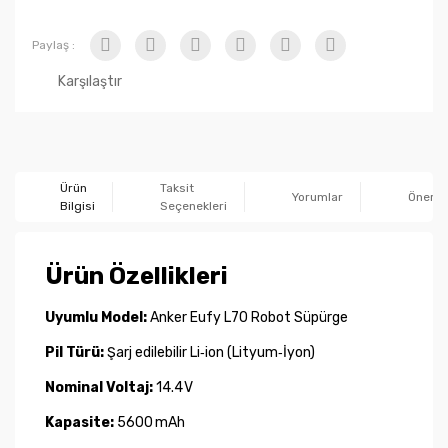
Paylaş :
Karşılaştır
Ürün
Taksit
Yorumlar
Önerile
Bilgisi
Seçenekleri
Ürün Özellikleri
Uyumlu Model:
Anker Eufy L70 Robot Süpürge
Pil Türü:
Şarj edilebilir Li‑ion (Lityum‑İyon)
Nominal Voltaj:
14.4 V
Kapasite:
5600 mAh