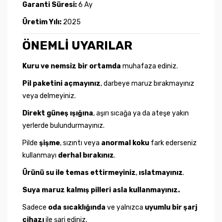
Garanti Süresi:
6 Ay
Üretim Yılı:
2025
ÖNEMLİ UYARILAR
Kuru ve nemsiz bir ortamda
muhafaza ediniz.
Pil paketini açmayınız
, darbeye maruz bırakmayınız
veya delmeyiniz.
Direkt güneş ışığına
, aşırı sıcağa ya da ateşe yakın
yerlerde bulundurmayınız.
Pilde
şişme
, sızıntı veya
anormal koku
fark ederseniz
kullanmayı
derhal bırakınız
.
Ürünü su ile temas ettirmeyiniz
,
ıslatmayınız
.
Suya maruz kalmış pilleri asla kullanmayınız.
Sadece
oda sıcaklığında
ve yalnızca
uyumlu bir şarj
cihazı
ile şarj ediniz.