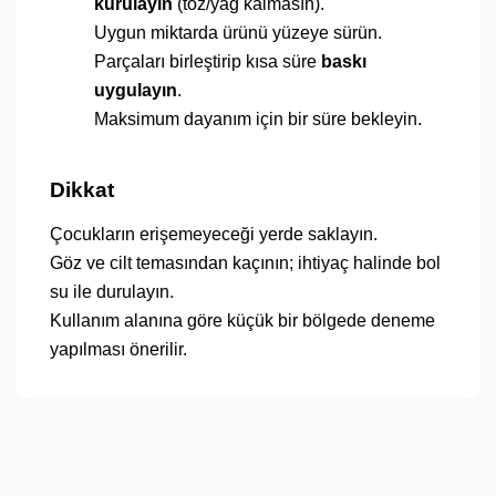
kurulayın
(toz/yağ kalmasın).
Uygun miktarda ürünü yüzeye sürün.
Parçaları birleştirip kısa süre
baskı
uygulayın
.
Maksimum dayanım için bir süre bekleyin.
Dikkat
Çocukların erişemeyeceği yerde saklayın.
Göz ve cilt temasından kaçının; ihtiyaç halinde bol
su ile durulayın.
Kullanım alanına göre küçük bir bölgede deneme
yapılması önerilir.
Bu ürünün fiyat bilgisi, resim, ürün açıklamalarında ve
diğer konularda yetersiz gördüğünüz noktaları öneri
Bu ürüne ilk yorumu siz yapın!