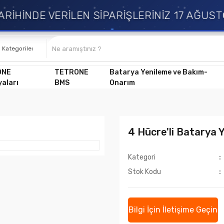
İHİNDE VERİLEN SİPARİŞLERİNİZ 17 AĞUSTO
ONE
TETRONE
Batarya Yenileme ve Bakım-
aları
BMS
Onarım
4 Hücre'li Batarya 
Kategori
Stok Kodu
Bilgi İçin İletişime Geçin