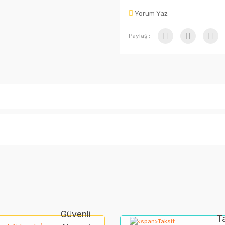
Yorum Yaz
Paylaş :
nularda yetersiz gördüğünüz noktaları öneri formunu kullanarak tarafımıza i
Bu ürüne ilk yorumu siz yapın!
Güvenli
Yorum Yaz
T