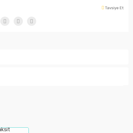
Tavsiye Et
letebilirsiniz.
aksit