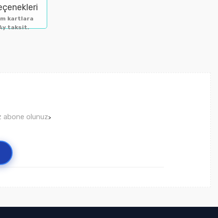
eçenekleri
m kartlara
Ay taksit.
ız abone olunuz
>