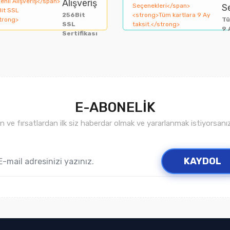
Alışveriş
S
256Bit
Tü
SSL
9 
Sertifikası
E-ABONELİK
ve fırsatlardan ilk siz haberdar olmak ve yararlanmak istiyorsan
Gönder
KAYDOL