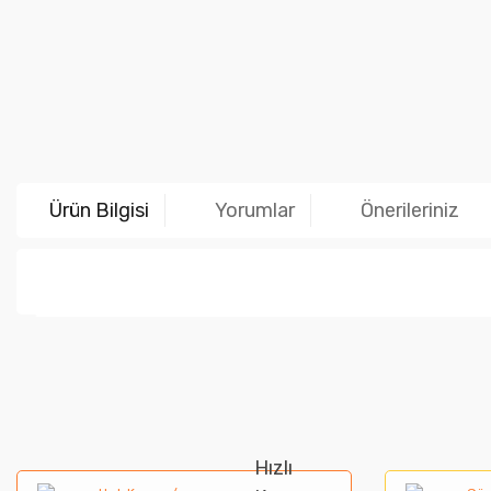
Ürün Bilgisi
Yorumlar
Önerileriniz
Bu ürünün fiyat bilgisi, resim, ürün açıklamalarında ve diğer ko
Görüş ve önerileriniz için teşekkür ederiz.
Ürün resmi kalitesiz, bozuk veya görüntülenemiyor.
Hızlı
Ürün açıklamasında eksik bilgiler bulunuyor.