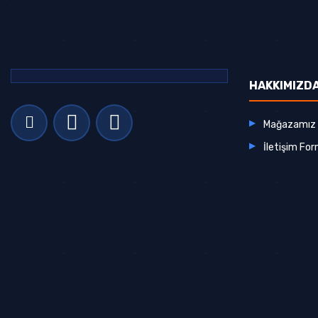
HAKKIMIZD
Mağazamız
İletişim Fo