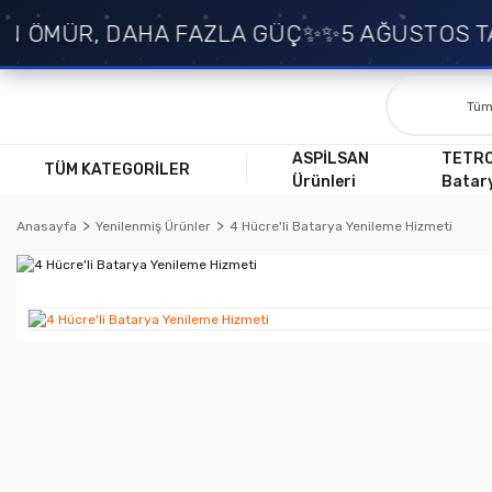
N ÖMÜR, DAHA FAZLA GÜÇ✨
✨5 AĞUSTOS TAR
ASPİLSAN
TETR
TÜM KATEGORİLER
Ürünleri
Batary
Anasayfa
Yenilenmiş Ürünler
4 Hücre'li Batarya Yenileme Hizmeti