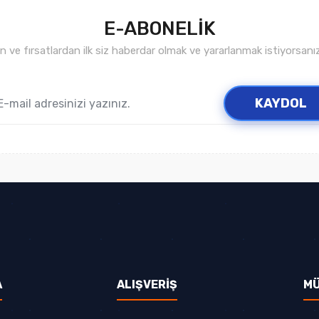
E-ABONELİK
ve fırsatlardan ilk siz haberdar olmak ve yararlanmak istiyorsan
Gönder
KAYDOL
A
ALIŞVERİŞ
MÜ