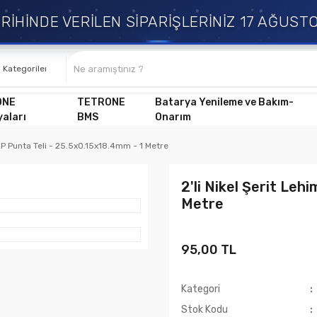
İNDE VERİLEN SİPARİŞLERİNİZ 17 AĞUSTOS 
ONE
TETRONE
Batarya Yenileme ve Bakım-
aları
BMS
Onarım
 2P Punta Teli - 25.5x0.15x18.4mm - 1 Metre
2'li Nikel Şerit Leh
Metre
95,00 TL
Kategori
Stok Kodu