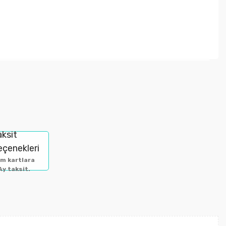
letebilirsiniz.
aksit
eçenekleri
m kartlara
Ay taksit.