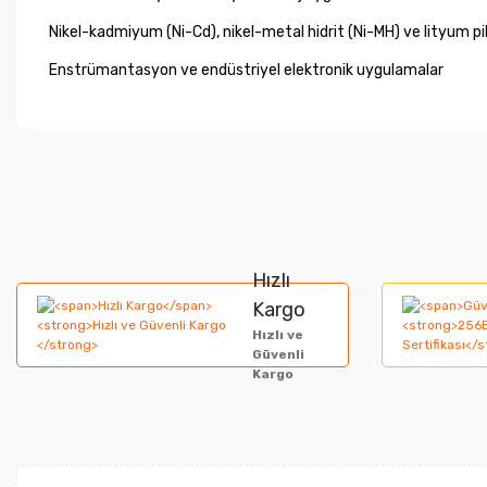
Nikel-kadmiyum (Ni-Cd), nikel-metal hidrit (Ni-MH) ve lityum pil
Enstrümantasyon ve endüstriyel elektronik uygulamalar
Bu ürünün fiyat bilgisi, resim, ürün açıklamalarında ve diğer ko
Görüş ve önerileriniz için teşekkür ederiz.
Ürün resmi kalitesiz, bozuk veya görüntülenemiyor.
Hızlı
Ürün açıklamasında eksik bilgiler bulunuyor.
Kargo
Hızlı ve
Ürün bilgilerinde hatalar bulunuyor.
Güvenli
Kargo
Ürün fiyatı diğer sitelerden daha pahalı.
Bu ürüne benzer farklı alternatifler olmalı.