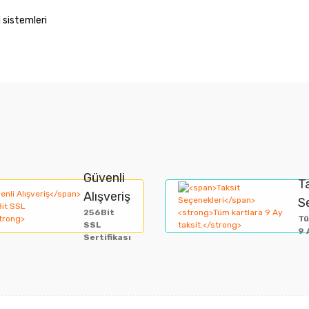
 sistemleri
nularda yetersiz gördüğünüz noktaları öneri formunu kullanarak tarafımıza i
Bu ürüne ilk yorumu siz yapın!
Güvenli
Yorum Yaz
T
Alışveriş
S
256Bit
Tü
SSL
9 
Sertifikası