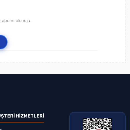
ız abone olunuz
>
ŞTERİ HİZMETLERİ