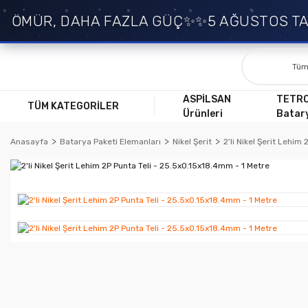
MÜR, DAHA FAZLA GÜÇ✨
✨5 AĞUSTOS TARİH
ASPİLSAN
TETR
TÜM KATEGORİLER
Ürünleri
Batary
Anasayfa
Batarya Paketi Elemanları
Nikel Şerit
2'li Nikel Şerit Lehim